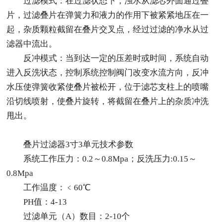
过滤模式：在过滤状态下，浊水从滤芯外面通过叠
片，过滤叠片在弹簧力和液力的作用下被紧紧地压在一
起，杂质颗粒截留在叠片交叉点，经过过滤的净水从过
滤器中流出。
反冲模式：当到达一定的压差时或时间，系统自动
进入反洗状态，控制系统控制阀门改变水流方向，反冲
水压使弹簧收紧使叠片被松开，位于滤芯支柱上的喷嘴
沿切线喷射，使叠片旋转，将截留在叠片上的杂质冲洗
甩出。
叠片过滤器3寸3单元技术参数
系统工作压力：0.2～0.8Mpa；反洗压力:0.15～
0.8Mpa
工作温度：﹤60℃
PH值：4-13
过滤单元（A）数目：2-10个