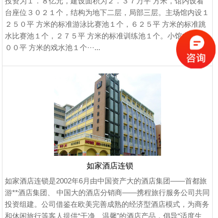
投资为１．８亿元，建设面积为２．３７万平 方米，馆内设看
台座位３０２１个，结构为地下二层，局部三层。主场馆内设１
２５０平 方米的标准游泳比赛池１个，６２５平 方米的标准跳
水比赛池１个，２７５平 方米的标准训练池１个。小馆内设８
００平 方米的戏水池１个···...
如家酒店连锁
如家酒店连锁是2002年6月由中国资产大的酒店集团――首都旅
游**酒店集团、 中国大的酒店分销商――携程旅行服务公司共同
投资组建。公司借鉴在欧美完善成熟的经济型酒店模式，为商务
和休闲旅行等客人提供“干净、温馨”的酒店产品，倡导“适度生