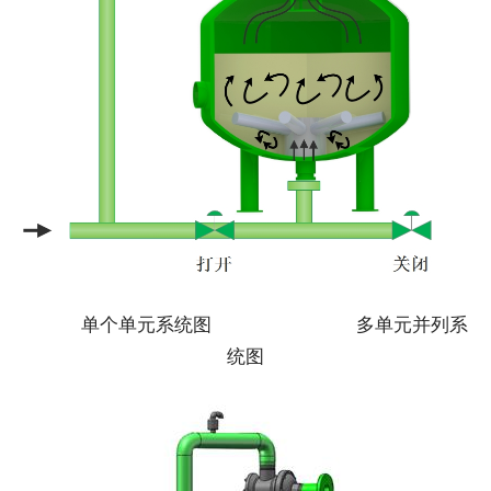
             单个单元系统图                                 多单元并列系
统图