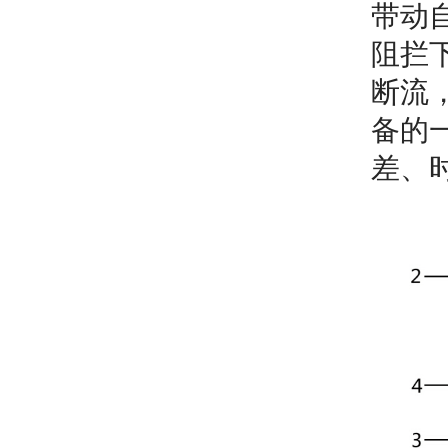
带动
阻拦
断流
备的
差、时