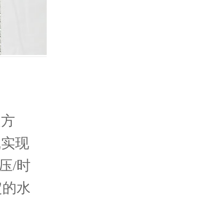
装方
线实现
压/时
定的水