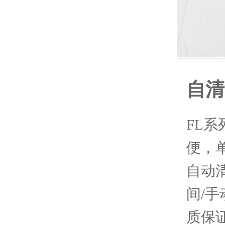
自清
FL
便，单
自动
间/
质保