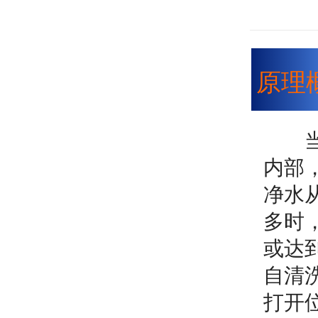
原理
内部
净水
多时
或达
自清
打开