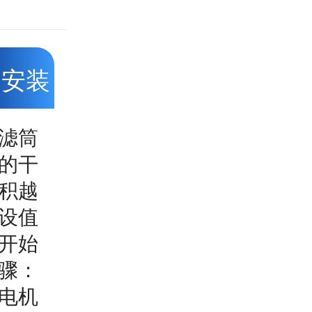
场安装
滤筒
的干
积越
设值
开始
骤：
电机